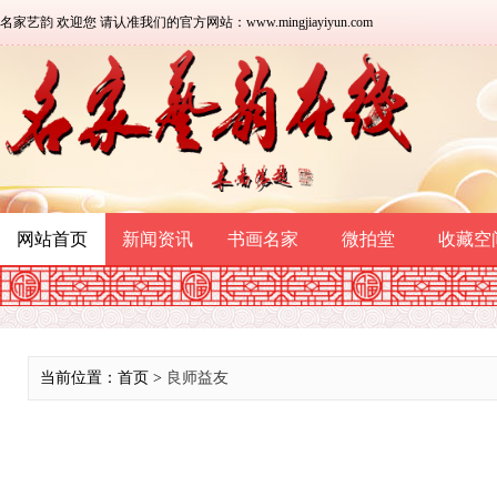
名家艺韵 欢迎您 请认准我们的官方网站：www.mingjiayiyun.com
网站首页
新闻资讯
书画名家
微拍堂
收藏空
当前位置：首页 >
良师益友